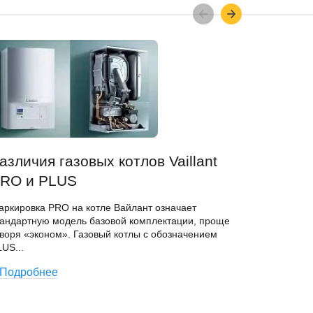
азличия газовых котлов Vaillant
Подклю
RO и PLUS
Автоматика
усовершен
аркировка PRO на котле Вайлант означает
VRC 470 и
тандартную модель базовой комплектации, проще
самостояте
оворя «эконом». Газовый котлы с обозначением
US...
Подроб
Подробнее