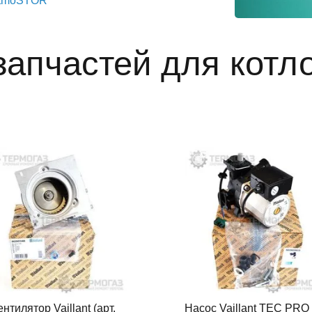
 atmoSTOR
запчастей для котлов
нтилятор Vaillant (арт.
Насос Vaillant TEC PRO 