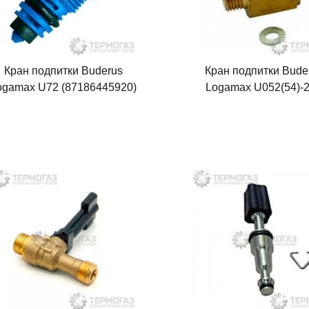
Кран подпитки Buderus
Кран подпитки Bude
ogamax U72 (87186445920)
Logamax U052(54)-
(87167702470)