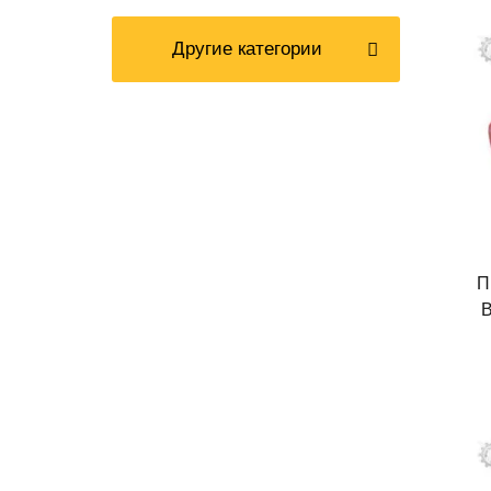
Другие категории
П
B