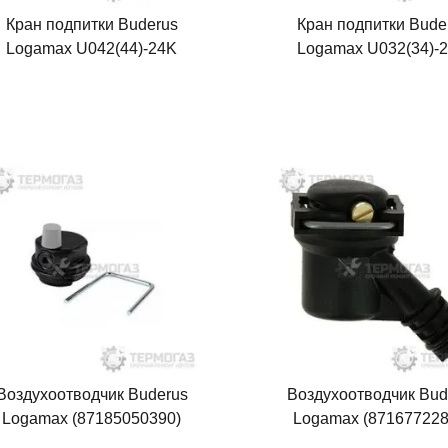
Кран подпитки Buderus
Кран подпитки Bude
Logamax U042(44)-24K
Logamax U032(34)-
(87199053340)
(87074052300)
Воздухоотводчик Buderus
Воздухоотводчик Bud
Logamax (87185050390)
Logamax (871677228