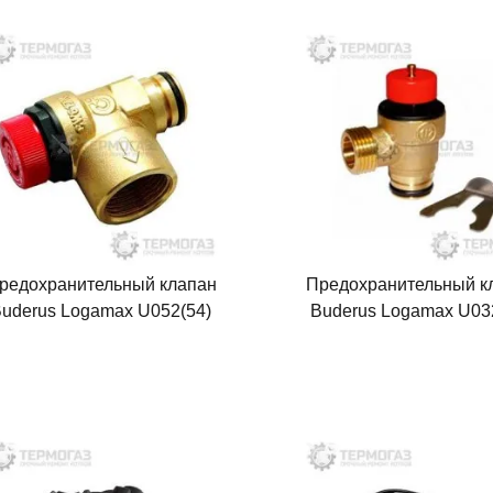
редохранительный клапан
Предохранительный к
uderus Logamax U052(54)
Buderus Logamax U03
(19928660)
(8738709573)