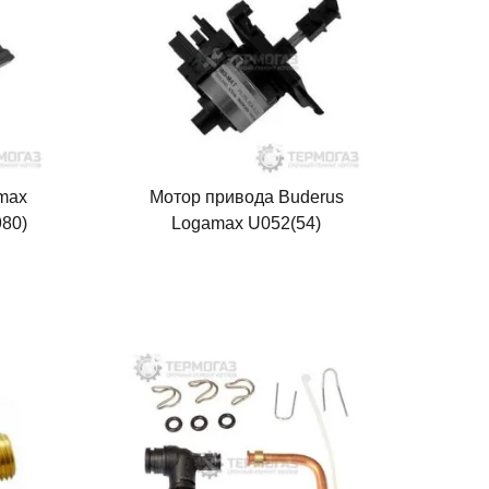
max
Мотор привода Buderus
980)
Logamax U052(54)
(87161068470)