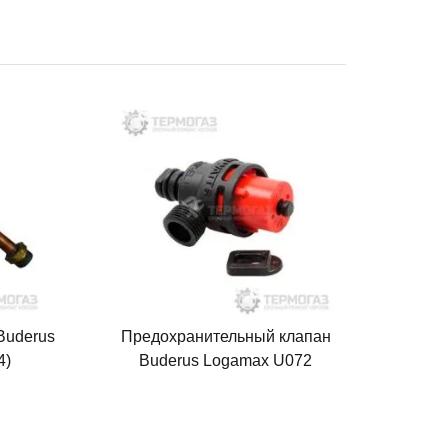
Buderus
Предохранительный клапан
4)
Buderus Logamax U072
(87186445660)