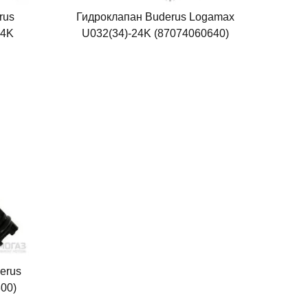
rus
Гидроклапан Buderus Logamax
24K
U032(34)-24K (87074060640)
erus
00)