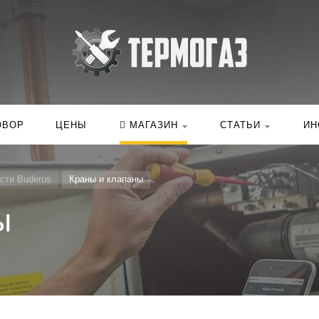
Искать:
в ка
ОВОР
ЦЕНЫ
МАГАЗИН
СТАТЬИ
ИН
сти Buderus
Краны и клапаны
ы