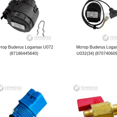
тор Buderus Logamax U072
Мотор Buderus Loga
(87186445640)
U032(34) (87074060