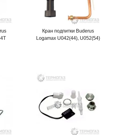
rus
Кран подпитки Buderus
24T
Logamax U042(44), U052(54)
(19928637)