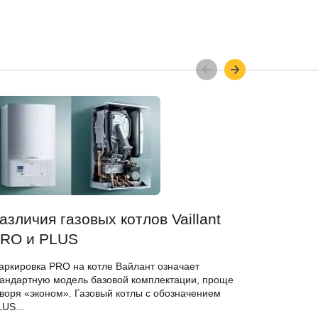
азличия газовых котлов Vaillant
Подклю
RO и PLUS
Автоматика
усовершен
аркировка PRO на котле Вайлант означает
VRC 470 и
тандартную модель базовой комплектации, проще
самостояте
оворя «эконом». Газовый котлы с обозначением
US...
Подроб