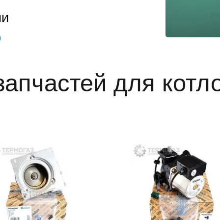
ии
0
запчастей для котлов