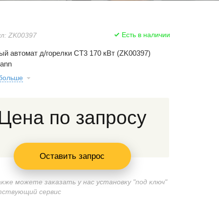
Есть в наличии
л: ZK00397
ый автомат д/горелки СТ3 170 кВт (ZK00397)
ann
 больше
Цена по запросу
Оставить запрос
акже можете заказать у нас установку "под ключ"
тствующий сервис