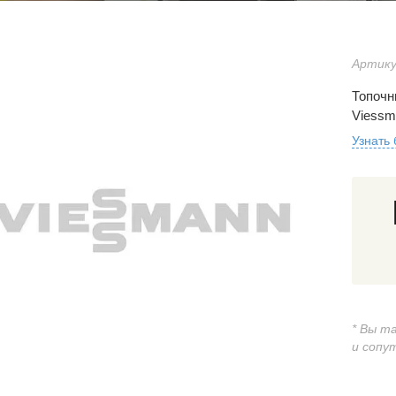
Артику
Топочн
Viessm
Узнать
* Вы т
и сопу