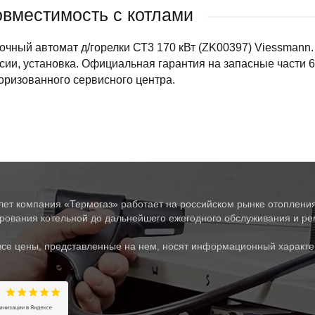
вместимость с котлами
очный автомат д/горелки СТ3 170 кВт (ZK00397) Viessmann.
сии, установка. Официальная гарантия на запасные части 
оризованного сервисного центра.
лет компания «Термогаз» работает на российском рынке отопления
рования котельной до дальнейшего ежегодного обслуживания и рем
все цены, представленные на нем, носят информационный характе