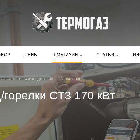
Искать:
в ка
ОВОР
ЦЕНЫ
МАГАЗИН
СТАТЬИ
ИН
е каталоги производителей
Viessmann
/горелки СТ3 170 кВт