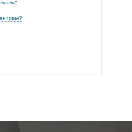
нтакты
".
центрам?