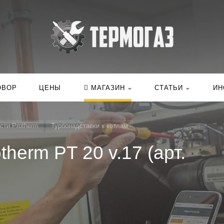
Искать:
в ка
ОВОР
ЦЕНЫ
МАГАЗИН
СТАТЬИ
ИН
сти Protherm
Турбонадставки к котлам
herm PT 20 v.17 (арт.