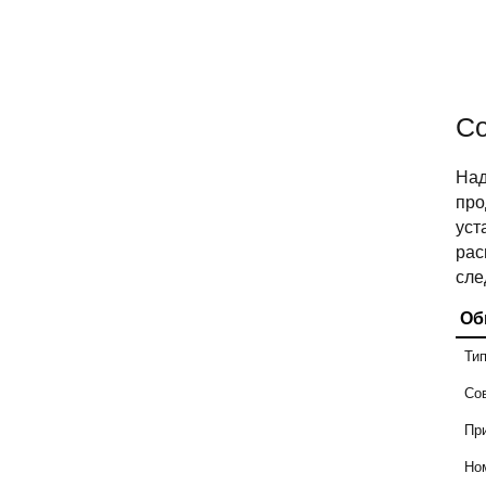
Со
Над
про
ус
рас
сле
Об
Ти
Со
Пр
Но