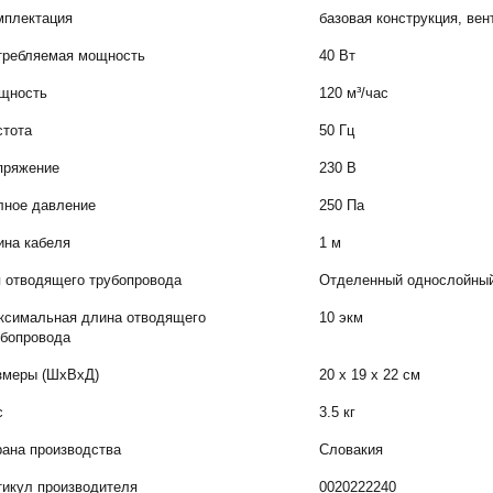
мплектация
базовая конструкция, вен
требляемая мощность
40 Вт
щность
120 м³/час
стота
50 Гц
пряжение
230 В
лное давление
250 Па
ина кабеля
1 м
п отводящего трубопровода
Отделенный однослойны
ксимальная длина отводящего
10 экм
убопровода
змеры (ШxВxД)
20 х 19 х 22 см
с
3.5 кг
рана производства
Словакия
тикул производителя
0020222240