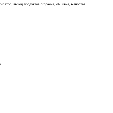
тилятор, выход продуктов сгорания, обшивка, маностат
й