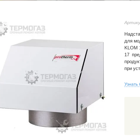
Артику
Надста
для мо
KLOM 1
17 пре
продук
при ус
Узнать