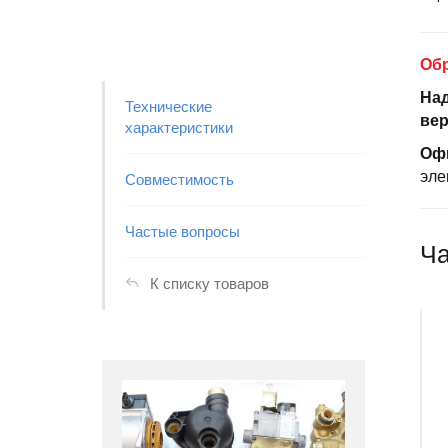
Обр
Над
Технические
вер
характеристики
Офи
эле
Совместимость
Частые вопросы
Ча
К списку товаров