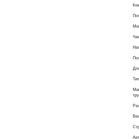
Ко
По
Мо
Ча
На
По
Дл
Ти
Ма
тр
Ра
Ве
Ст
Ар