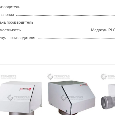
изводитель
начение
ана производитель
местимость
Медведь PLO 
икул производителя