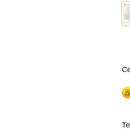
Се
Те