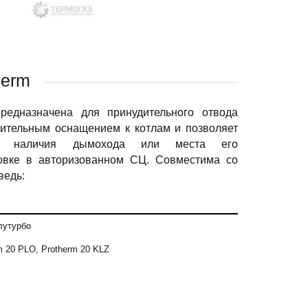
herm
предназначена для принудительного отвода
нительным оснащением к котлам и позволяет
т наличия дымохода или места его
овке в авторизованном СЦ. Совместима со
ведь:
лутурбо
m 20 PLO, Protherm 20 KLZ