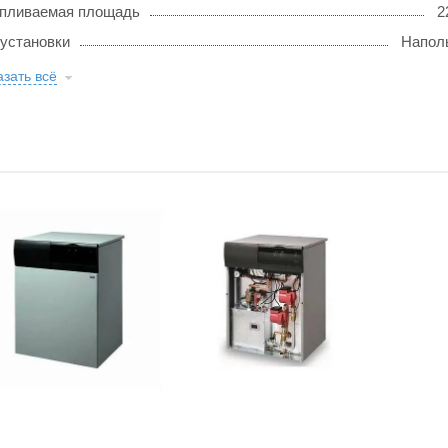
пливаемая площадь
2
 установки
Напол
зать всё