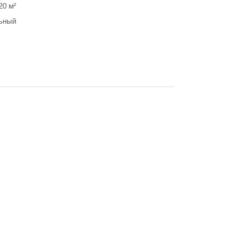
20 м²
ьный