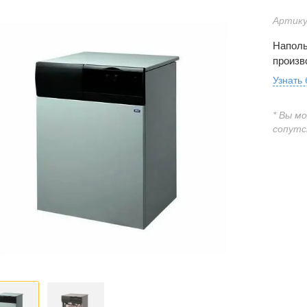
Артику
Наполь
произв
Узнать
* Вы м
сопутс