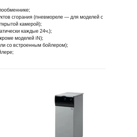
лообменнике;
уктов сгорания (пневмореле — для моделей с
ткрытой камерой);
тически каждые 24ч.);
кроме моделей iN);
ели со встроенным бойлером);
йлере;