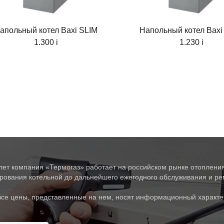
апольный котел Baxi SLIM
Напольный котел Baxi
1.300 i
1.230 i
лет компания «Термогаз» работает на российском рынке отопления
рования котельной до дальнейшего ежегодного обслуживания и рем
все цены, представленные на нем, носят информационный характе