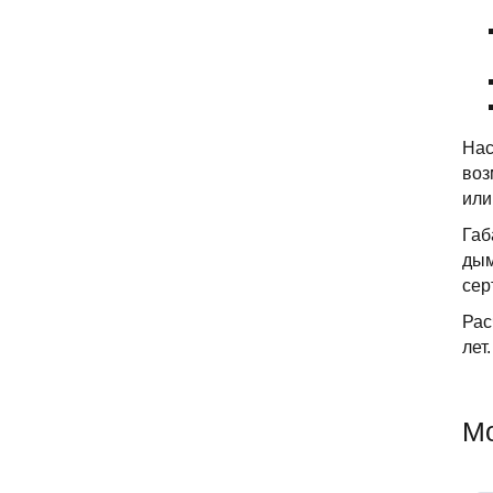
Нас
воз
или
Габ
дым
сер
Рас
лет.
Мо