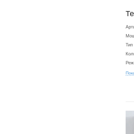
Те
Арт
Мощ
Тип
Кол
Реж
Пока