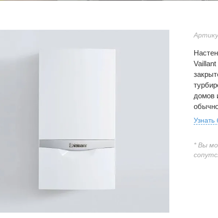
Артику
Настен
Vaillan
закрыт
турбир
домов 
обычно
Узнать
* Вы м
сопутс