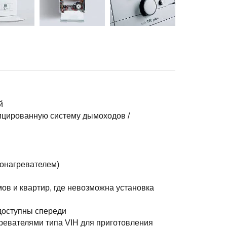
й
ицированную систему дымоходов /
донагревателем)
в и квартир, где невозможна установка
доступны спереди
ревателями типа VIH для приготовления