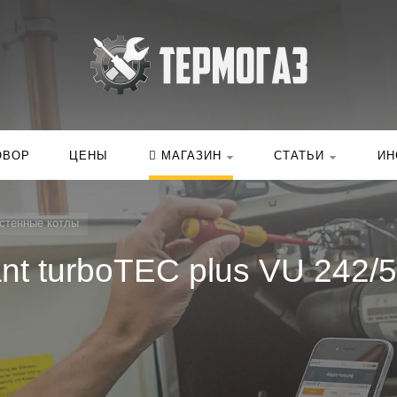
Искать:
в ка
ОВОР
ЦЕНЫ
МАГАЗИН
СТАТЬИ
ИН
стенные котлы
ant turboTEC plus VU 242/5