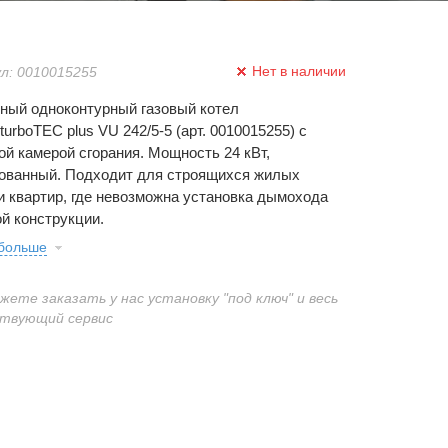
Нет в наличии
л: 0010015255
ный одноконтурный газовый котел
t turboTEC plus VU 242/5-5 (арт. 0010015255) с
ой камерой сгорания. Мощность 24 кВт,
ованный. Подходит для строящихся жилых
и квартир, где невозможна установка дымохода
й конструкции.
 больше
ожете заказать у нас установку "под ключ" и весь
твующий сервис