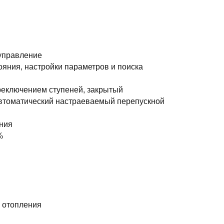
 управление
яния, настройки параметров и поиска
реключением ступеней, закрытый
автоматический настраеваемый перепускной
ния
%
 отопления