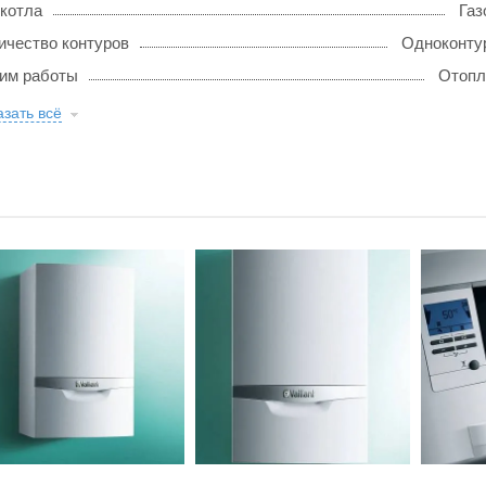
 котла
Газ
ичество контуров
Одноконту
им работы
Отопл
зать всё