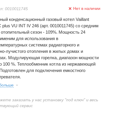
Нет в наличии
л: 0010011745
ный конденсационный газовый котел Vaillant
 plus VU INT IV 246 (арт. 0010011745) cо средним
 отопительный сезон - 109%. Мощность 24
рименим для использования в
емпературных системах радиаторного и
но-лучистого отопления в жилых домах и
рах. Модулирующая горелка, диапазон мощности
до 100 %. Теплообменник котла из нержавеющей
 Подготовлен для подключения емкостного
гревателя.
 больше
ожете заказать у нас установку "под ключ" и весь
твующий сервис