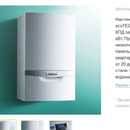
Артику
Настен
ecoTEC
КПД за
кВт. П
низкот
панель
кварти
от 20 
стали.
водона
Узнать
* Вы м
сопутс