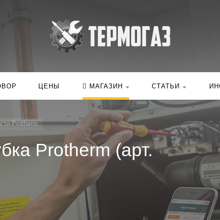
Искать:
в ка
ОВОР
ЦЕНЫ
МАГАЗИН
СТАТЬИ
ИН
сти Protherm
бка Protherm (арт.