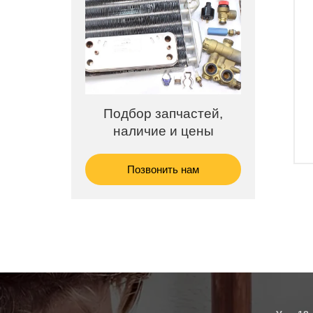
емонт
Подбор запчастей,
За
rm
наличие и цены
тера
Позвонить нам
В