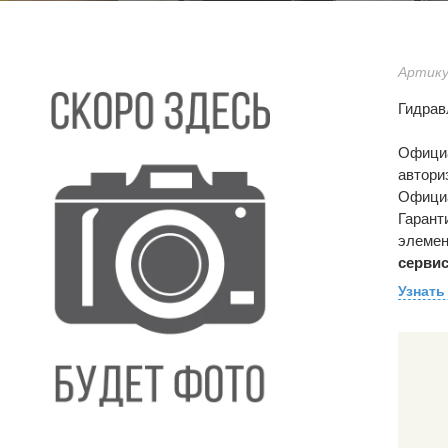
Артику
Гидрав
Офици
автори
Официа
Гарант
элемен
сервис
Узнать