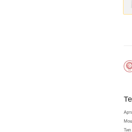
Те
Арт
Мощ
Тип