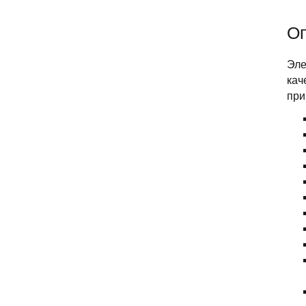
О
Эле
кач
при