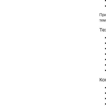
При
тем
Те
Ко