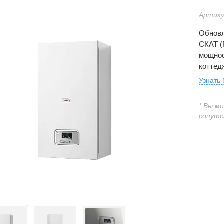
Артику
Обновл
СКАТ (
мощнос
коттед
Узнать
* Вы м
сопутс