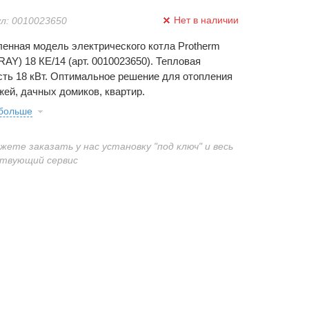
Нет в наличии
л: 0010023650
енная модель электрического котла Protherm
RAY) 18 КE/14 (арт. 0010023650). Тепловая
ть 18 кВт. Оптимальное решение для отопления
жей, дачных домиков, квартир.
 больше
ожете заказать у нас установку "под ключ" и весь
твующий сервис