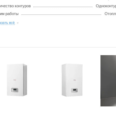
ичество контуров
Одноконту
им работы
Отопл
зать всё