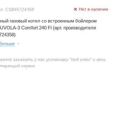
Нет в наличии
л: CSB45724358
ный газовый котел со встроенным бойлером
NUVOLA-3 Comfort 240 Fi (арт. производителя
24358)
 больше
ожете заказать у нас установку "под ключ" и весь
твующий сервис