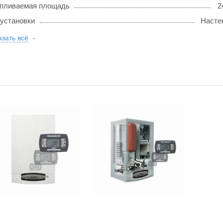
пливаемая площадь
2
 установки
Насте
зать всё