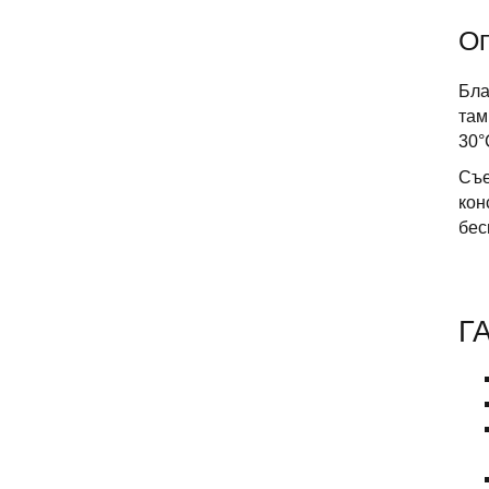
О
Бла
там
30°
Съе
кон
бес
Г