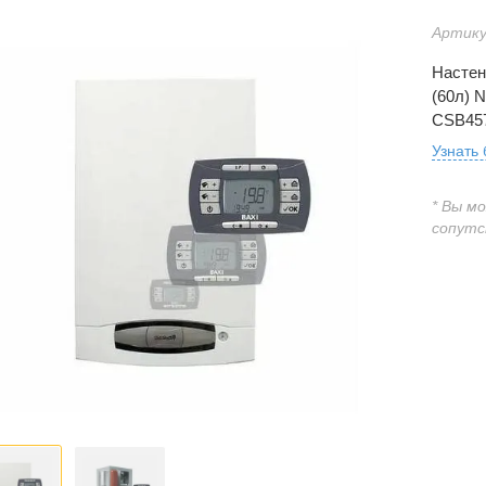
Артику
Настен
(60л) 
CSB457
Узнать
* Вы м
сопутс