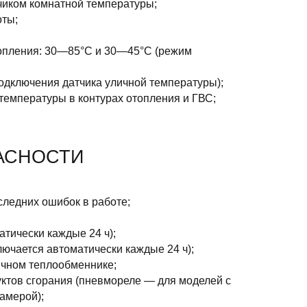
иком комнатной температуры;
ты;
топления: 30—85°С и 30—45°С (режим
одключения датчика уличной температуры);
температуры в контурах отопления и ГВС;
АСНОСТИ
следних ошибок в работе;
тически каждые 24 ч);
ючается автоматически каждые 24 ч);
ичном теплообменнике;
уктов сгорания (пневмореле — для моделей с
амерой);