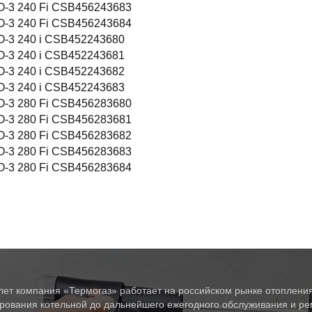
-3 240 Fi CSB456243683
-3 240 Fi CSB456243684
-3 240 i CSB452243680
-3 240 i CSB452243681
-3 240 i CSB452243682
-3 240 i CSB452243683
-3 280 Fi CSB456283680
-3 280 Fi CSB456283681
-3 280 Fi CSB456283682
-3 280 Fi CSB456283683
-3 280 Fi CSB456283684
лет компания «Термогаз» работает на российском рынке отопления
рования котельной до дальнейшего ежегодного обслуживания и рем