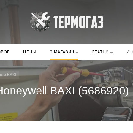
Искать:
в ка
ОВОР
ЦЕНЫ
МАГАЗИН
СТАТЬИ
ИН
сти BAXI
oneywell BAXI (5686920)