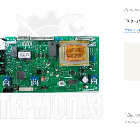
Артику
Плата 
Узнать
* Вы т
и сопу