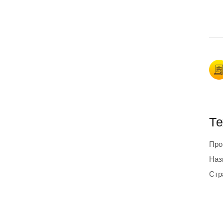
Те
Про
Наз
Стр