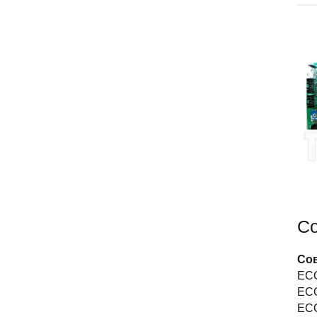
Со
Сов
ECO
ECO
ECO